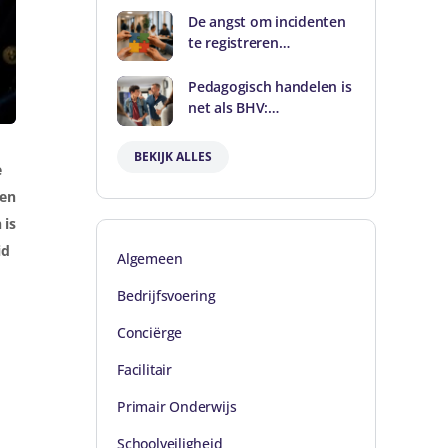
De angst om incidenten
te registreren…
Pedagogisch handelen is
net als BHV:…
BEKIJK ALLES
e
nen
 is
id
Algemeen
Bedrijfsvoering
Conciërge
Facilitair
Primair Onderwijs
Schoolveiligheid