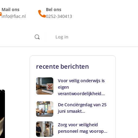
Mail ons
Bel ons
info@fiac.nl
0252-340413
Log in
recente berichten
Voor veilig onderwijs is
eigen
verantwoordelijkheid…
De Conciërgedag van 25
juni smaakt…
Zorg voor veiligheid
personeel mag voorop…