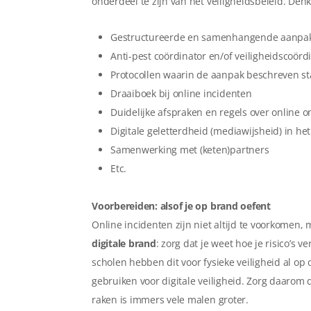
onderdeel te zijn van het veiligheidsbeleid. Den
Gestructureerde en samenhangende aanpak 
Anti-pest coördinator en/of veiligheidscoörd
Protocollen waarin de aanpak beschreven st
Draaiboek bij online incidenten
Duidelijke afspraken en regels over onlin
Digitale geletterdheid (mediawijsheid) in he
Samenwerking met (keten)partners
Etc.
Voorbereiden: alsof je op brand oefent
Online incidenten zijn niet altijd te voorkomen, 
digitale brand
: zorg dat je weet hoe je risico’s 
scholen hebben dit voor fysieke veiligheid al op o
gebruiken voor digitale veiligheid. Zorg daarom 
raken is immers vele malen groter.