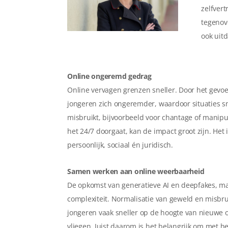
zelfvert
tegenov
ook uit
Online ongeremd gedrag
Online vervagen grenzen sneller. Door het gevoe
jongeren zich ongeremder, waardoor situaties sn
misbruikt, bijvoorbeeld voor chantage of manipu
het 24/7 doorgaat, kan de impact groot zijn. He
persoonlijk, sociaal én juridisch.
Samen werken aan online weerbaarheid
De opkomst van generatieve AI en deepfakes, ma
complexiteit. Normalisatie van geweld en misbruik
jongeren vaak sneller op de hoogte van nieuwe 
vliegen. Juist daarom is het belangrijk om met h