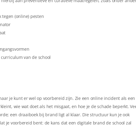
k hierbij aan preventieve en curatieve maatregelen, zoals onder ande
tegen (online) pesten
inator
aat
e omgangsvormen
t curriculum van de school
maar je kunt er wel op voorbereid zijn. Zie een online incident als een
verkleint, wie wat doet als het misgaat, en hoe je de schade beperkt. Ve
rde; een draaiboek bij brand ligt al klaar. Die structuur kun je ook
dat je voorbereid bent: de kans dat een digitale brand de school zal