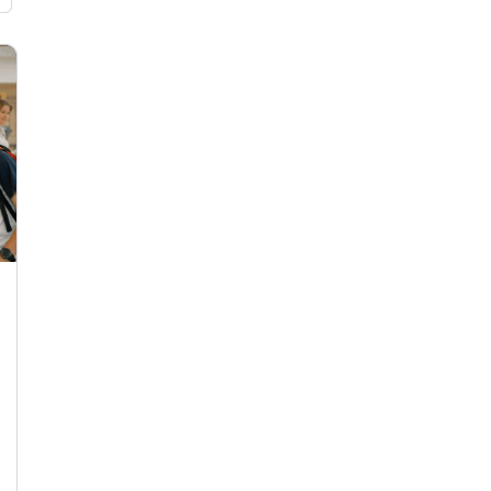
Gefilmd, gedeeld en geëscaleerd: De
impact van virale schoolincidenten
Een incident is tegenwoordig nooit meer alleen
op school Een ruzie in de gang, een leerling die
boos wordt in de klas of een confrontatie…