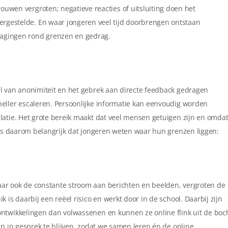
rouwen vergroten; negatieve reacties of uitsluiting doen het
ergestelde. En waar jongeren veel tijd doorbrengen ontstaan
dagingen rond grenzen en gedrag.
l van anonimiteit en het gebrek aan directe feedback gedragen
eller escaleren. Persoonlijke informatie kan eenvoudig worden
latie. Het grote bereik maakt dat veel mensen getuigen zijn en omda
t is daarom belangrijk dat jongeren weten waar hun grenzen liggen:
ar ook de constante stroom aan berichten en beelden, vergroten de
 is daarbij een reëel risico en werkt door in de school. Daarbij zijn
ontwikkelingen dan volwassenen en kunnen ze online flink uit de boc
en in gesprek te blijven, zodat we samen leren én de online