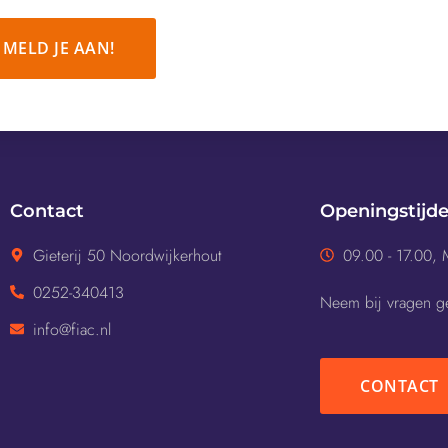
MELD JE AAN!
Contact
Openingstijd
Gieterij 50 Noordwijkerhout
09.00 - 17.00, 
0252-340413
Neem bij vragen ge
info@fiac.nl
CONTACT