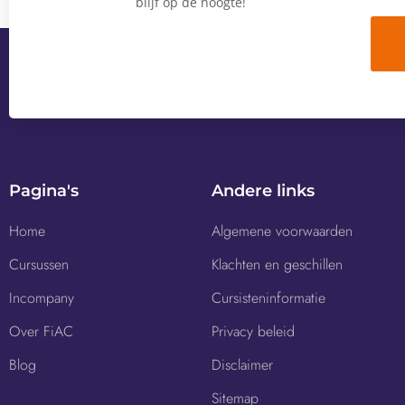
blijf op de hoogte!
Pagina's
Andere links
Home
Algemene voorwaarden
Cursussen
Klachten en geschillen
Incompany
Cursisteninformatie
Over FiAC
Privacy beleid
Blog
Disclaimer
Sitemap