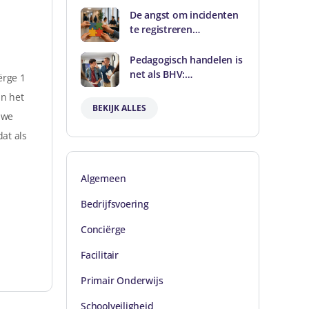
De angst om incidenten
te registreren…
Pedagogisch handelen is
net als BHV:…
ërge 1
an het
BEKIJK ALLES
uwe
at als
Algemeen
Bedrijfsvoering
Conciërge
Facilitair
Primair Onderwijs
Schoolveiligheid