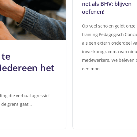
net als BHV: blijven
oefenen!
Op veel scholen geldt onze
training Pedagogisch Conci
als een extern onderdeel v
inwerkprogramma van nie
 te
medewerkers. We beleven d
 iedereen het
een mooi…
ling die verbaal agressief
r de grens gaat…