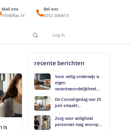
Mail ons
Bel ons
info@fiac.nl
0252-340413
Log in
recente berichten
Voor veilig onderwijs is
eigen
verantwoordelijkheid…
De Conciërgedag van 25
juni smaakt…
Zorg voor veiligheid
personeel mag voorop…
 is