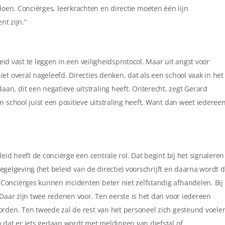
 doen. Conciërges, leerkrachten en directie moeten één lijn
nt zijn.”
heid vast te leggen in een veiligheidsprotocol. Maar uit angst voor
et overal nageleefd. Directies denken, dat als een school vaak in het
n, dit een negatieve uitstraling heeft. Onterecht, zegt Gerard
n school juist een positieve uitstraling heeft. Want dan weet iederee
leid heeft de conciërge een centrale rol. Dat begint bij het signaleren
 regelgeving (het beleid van de directie) voorschrijft en daarna wordt d
Conciërges kunnen incidenten beter niet zelfstandig afhandelen. Bij
 Daar zijn twee redenen voor. Ten eerste is het dan voor iedereen
orden. Ten tweede zal de rest van het personeel zich gesteund voele
n dat er iets gedaan wordt met meldingen van diefstal of