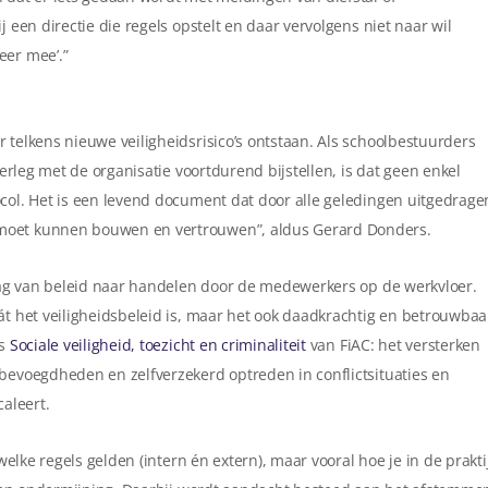
j een directie die regels opstelt en daar vervolgens niet naar wil
eer mee’.”
 telkens nieuwe veiligheidsrisico’s ontstaan. Als schoolbestuurders
verleg met de organisatie voortdurend bijstellen, is dat geen enkel
ocol. Het is een levend document dat door alle geledingen uitgedrage
 moet kunnen bouwen en vertrouwen”, aldus Gerard Donders.
lslag van beleid naar handelen door de medewerkers op de werkvloer.
át het veiligheidsbeleid is, maar het ook daadkrachtig en betrouwbaa
us
Sociale veiligheid, toezicht en criminaliteit
van FiAC: het versterken
 bevoegdheden en zelfverzekerd optreden in conflictsituaties en
caleert.
 welke regels gelden (intern én extern), maar vooral hoe je in de prakti