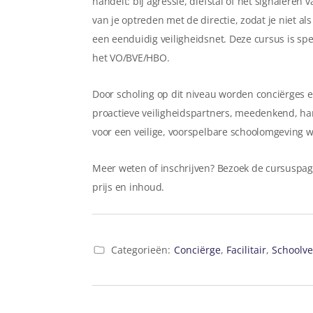
handelt: bij agressie, diefstal of het signaler
van je optreden met de directie, zodat je niet 
een eenduidig veiligheidsnet. Deze cursus is sp
het VO/BVE/HBO.
Door scholing op dit niveau worden conciërges e
proactieve veiligheidspartners, meedenkend, han
voor een veilige, voorspelbare schoolomgeving 
Meer weten of inschrijven? Bezoek de cursuspa
prijs en inhoud.
Categorieën:
Conciërge
,
Facilitair
,
Schoolve