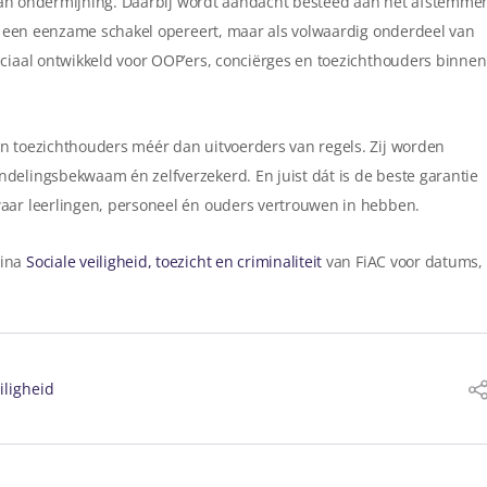
en van ondermijning. Daarbij wordt aandacht besteed aan het afstemme
als een eenzame schakel opereert, maar als volwaardig onderdeel van
eciaal ontwikkeld voor OOP’ers, conciërges en toezichthouders binnen
n toezichthouders méér dan uitvoerders van regels. Zij worden
delingsbekwaam én zelfverzekerd. En juist dát is de beste garantie
waar leerlingen, personeel én ouders vertrouwen in hebben.
gina
Sociale veiligheid, toezicht en criminaliteit
van FiAC voor datums,
iligheid