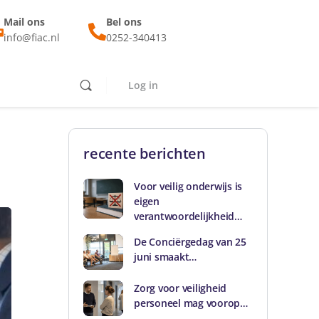
Mail ons
Bel ons
info@fiac.nl
0252-340413
Log in
recente berichten
Voor veilig onderwijs is
eigen
verantwoordelijkheid…
De Conciërgedag van 25
juni smaakt…
Zorg voor veiligheid
personeel mag voorop…