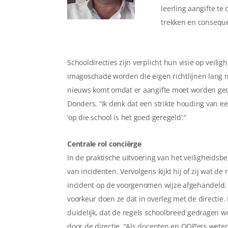
leerling aangifte te
trekken en conseque
Schooldirecties zijn verplicht hun visie op veilig
imagoschade worden die eigen richtlijnen lang ni
nieuws komt omdat er aangifte moet worden gedaa
Donders. “Ik denk dat een strikte houding van ee
‘op die school is het goed geregeld’.”
Centrale rol conciërge
In de praktische uitvoering van het veiligheidsbe
van incidenten. Vervolgens kijkt hij of zij wat de
incident op de voorgenomen wijze afgehandeld. 
voorkeur doen ze dat in overleg met de directie.
duidelijk, dat de regels schoolbreed gedragen w
door de directie. “Als docenten en OOP’ers wete