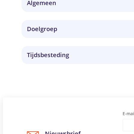
Algemeen
Doelgroep
Bij verzuim ontbreekt het doorgaans aan
een goed werkvermogen, dat steunt op een
Deze workshop/trainingsdag is bedoeld voor leidin
goede lichamelijke en psychische
Tijdsbesteding
onderwijsinstellingen. Het is mogelijk (soms zelfs 
gezondheid. Het fundament van een goed
aanschuiven.
werkvermogen is te zien in het de
Deze workshop/trainingsdag wordt verzorgd door Rian J
illustratie ‘Huis van Werkvermogen’. We
begeleiding van mensen met stress en burn-out en Es
kijken hierbij naar de gezondheid van de
meer goed thuis in arbeidsrelaties.
werknemer. Maar wat is gezond, dan wel
ongezond? Waar ligt de grens hiertussen?
Is de aanwezigheid van een diagnose een
E-mai
maatstaf voor (naderend) verzuim?
Nieuwsbrief