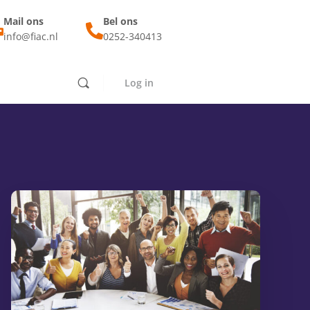
Mail ons
Bel ons
info@fiac.nl
0252-340413
Log in