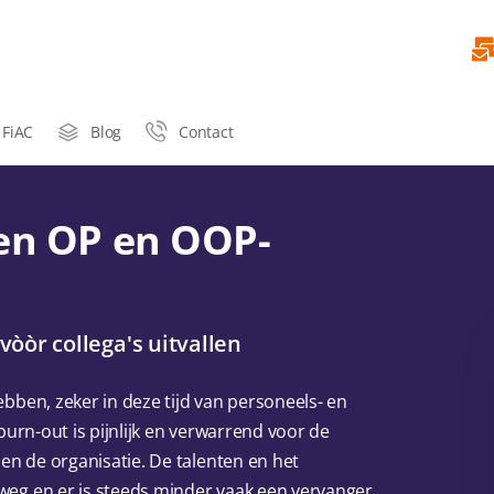
 FiAC
Blog
Contact
nen OP en OOP-
vòòr collega's uitvallen
ben, zeker in deze tijd van personeels- en
urn-out is pijnlijk en verwarrend voor de
en de organisatie. De talenten en het
eg en er is steeds minder vaak een vervanger