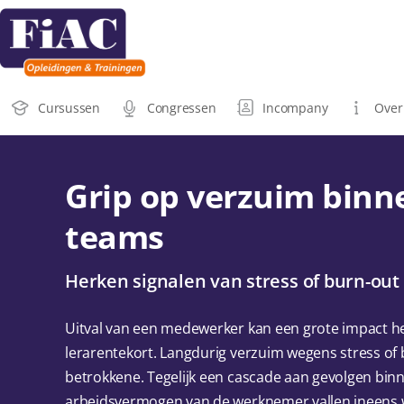
Cursussen
Congressen
Incompany
Over
Grip op verzuim bin
teams
Herken signalen van stress of burn-out 
Uitval van een medewerker kan een grote impact heb
lerarentekort. Langdurig verzuim wegens stress of b
betrokkene. Tegelijk een cascade aan gevolgen binn
arbeidsvermogen van de werknemer vallen ineens w