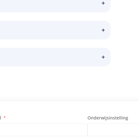
ggevenden van OP- en OOP-teams in
raadzaam) dat HR-medewerkers bij de groep
onkers, als ‘leerkracht in veerkracht’ actief in de
ther Mooibroek, als re-integratie coach onder
l
Onderwijsinstelling