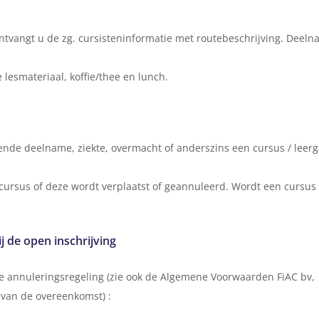
tvangt u de zg. cursisteninformatie met routebeschrijving. Deeln
 lesmateriaal, koffie/thee en lunch.
nde deelname, ziekte, overmacht of anderszins een cursus / leergan
 cursus of deze wordt verplaatst of geannuleerd. Wordt een cursus
 de open inschrijving
e annuleringsregeling (zie ook de Algemene Voorwaarden FiAC bv,
g van de overeenkomst) :