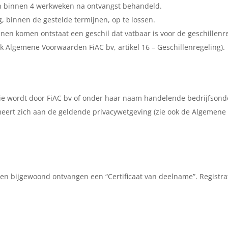
 en binnen 4 werkweken na ontvangst behandeld.
g, binnen de gestelde termijnen, op te lossen.
nnen komen ontstaat een geschil dat vatbaar is voor de geschillenre
k Algemene Voorwaarden FiAC bv, artikel 16 – Geschillenregeling).
tie wordt door FiAC bv of onder haar naam handelende bedrijfson
eert zich aan de geldende privacywetgeving (zie ook de Algemene v
n bijgewoond ontvangen een “Certificaat van deelname”. Registrat