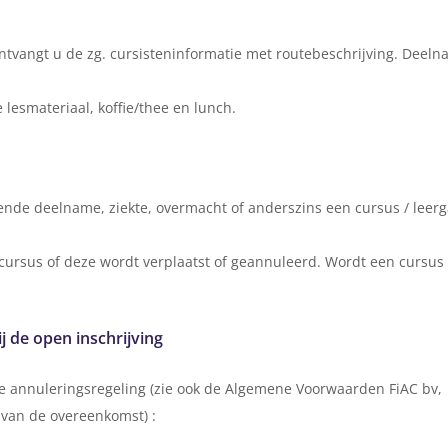
tvangt u de zg. cursisteninformatie met routebeschrijving. Deeln
 lesmateriaal, koffie/thee en lunch.
nde deelname, ziekte, overmacht of anderszins een cursus / leergan
 cursus of deze wordt verplaatst of geannuleerd. Wordt een cursus
 de open inschrijving
e annuleringsregeling (zie ook de Algemene Voorwaarden FiAC bv,
g van de overeenkomst) :