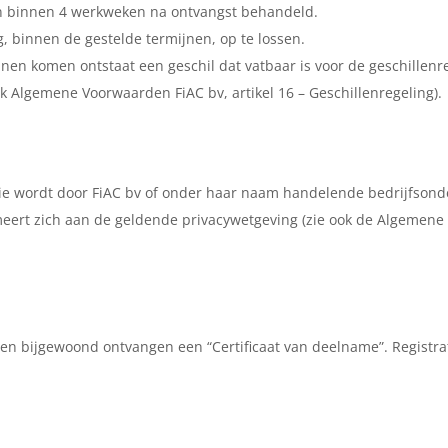
 en binnen 4 werkweken na ontvangst behandeld.
g, binnen de gestelde termijnen, op te lossen.
nnen komen ontstaat een geschil dat vatbaar is voor de geschillenre
k Algemene Voorwaarden FiAC bv, artikel 16 – Geschillenregeling).
tie wordt door FiAC bv of onder haar naam handelende bedrijfson
eert zich aan de geldende privacywetgeving (zie ook de Algemene v
n bijgewoond ontvangen een “Certificaat van deelname”. Registrat